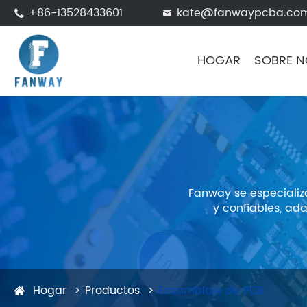
+86-13528433601
kate@fanwaypcba.co


HOGAR
SOBRE 
Fanway se especializ
y confiables, ada
Hogar
Productos
Ensamblaje de PCB