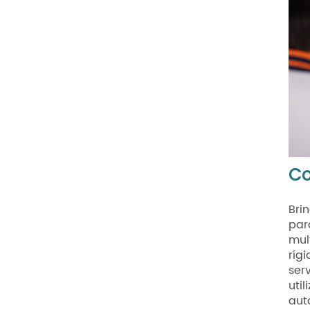
Co
Bri
par
mul
rígi
ser
uti
aut