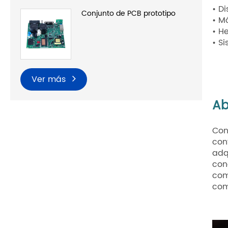
• D
Conjunto de PCB prototipo
• M
• H
• S
Ver más
Ab
Con
con
adq
con
com
com