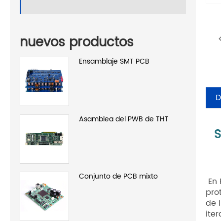
nuevos productos
Ensamblaje SMT PCB
D
Asamblea del PWB de THT
S
Conjunto de PCB mixto
En 
pro
de 
ite