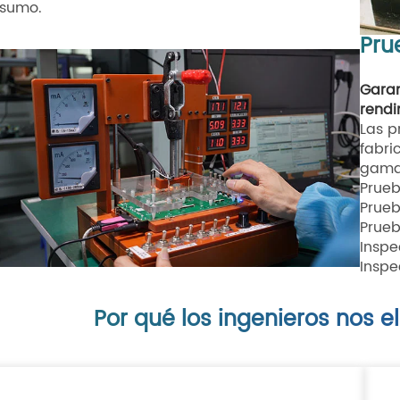
sumo.
Pru
Garan
rendi
Las p
fabri
gama 
Prueb
Prueb
Prue
Inspe
Inspe
Por qué los ingenieros nos el