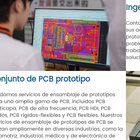
Ing
Conta
sus a
proto
probl
traba
soluc
njunto de PCB prototipo
ndamos servicios de ensamblaje de prototipos
a una amplia gama de PCB, incluidos PCB
ticapa, PCB de alta frecuencia, PCB HDI, PCB
dos, PCB rígidos-flexibles y PCB flexibles. Nuestros
vicios de ensamblaje de prototipos de PCB se
lizan ampliamente en diversas industrias, como la
omotriz, industrial, médica y de electrónica de