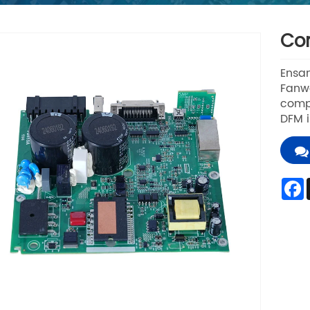
Con
Ensam
Fanwa
compo
DFM i