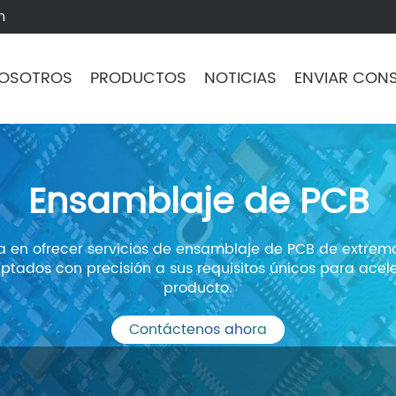
m
NOSOTROS
PRODUCTOS
NOTICIAS
ENVIAR CON
Ensamblaje de PCB
a en ofrecer servicios de ensamblaje de PCB de extremo
ptados con precisión a sus requisitos únicos para acele
producto.
Contáctenos ahora